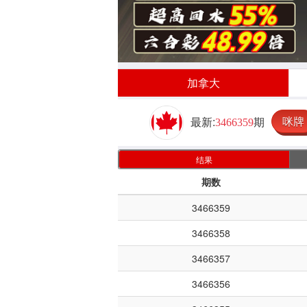
加拿大
咪牌
最新:
期
3466359
结果
期数
3466359
3466358
3466357
3466356