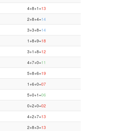
4+8+1=
13
2+8+4=
14
3+3+8=
14
1+8+9=
18
3+1+8=
12
4+7+0=
11
5+8+6=
19
1+6+0=
07
5+0+1=
06
0+2+0=
02
4+2+7=
13
2+8+3=
13