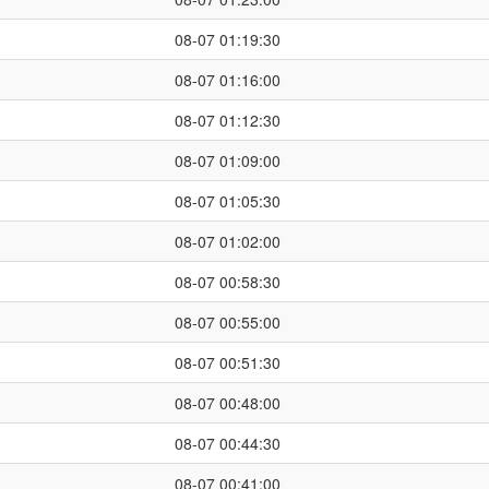
+
+
=
9
5
9
23
08-07 01:19:30
08-07 01:16:00
08-07 01:12:30
08-07 01:09:00
刷新
截止第
3466360
期开奖：
00:32
秒
08-07 01:05:30
08-07 01:02:00
08-07 00:58:30
08-07 00:55:00
08-07 00:51:30
08-07 00:48:00
08-07 00:44:30
08-07 00:41:00