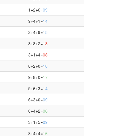
1+2+6=
09
9+4+1=
14
2+4+9=
15
8+8+2=
18
3+1+4=
08
8+2+0=
10
9+8+0=
17
5+6+3=
14
6+3+0=
09
0+4+2=
06
3+1+5=
09
8+4+4=
16