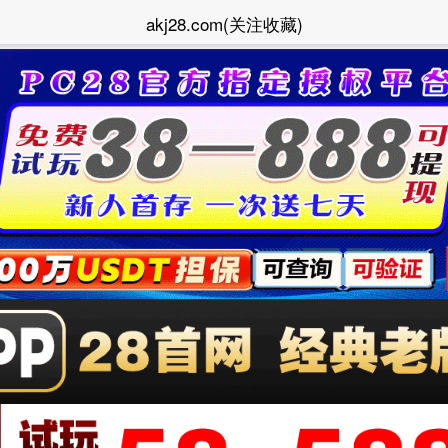
akj28.com(关注收藏)