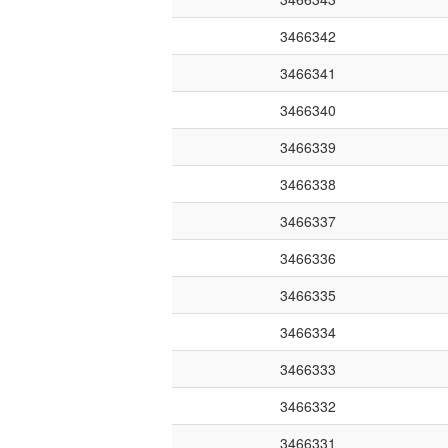
3466342
3466341
3466340
3466339
3466338
3466337
3466336
3466335
3466334
3466333
3466332
3466331