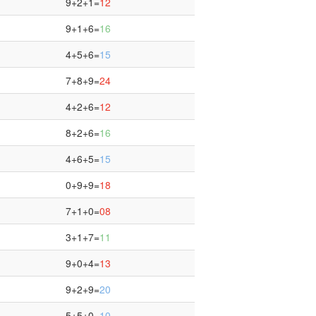
9+2+1=
12
9+1+6=
16
4+5+6=
15
7+8+9=
24
4+2+6=
12
8+2+6=
16
4+6+5=
15
0+9+9=
18
7+1+0=
08
3+1+7=
11
9+0+4=
13
9+2+9=
20
5+5+0=
10